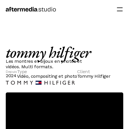
tommy hilfiger
Les montres et bijoux en photos et
vidéos. Multi formats.
Type
Client
Depuis
2024
Vidéo, compositing et photo
Tommy Hilfiger